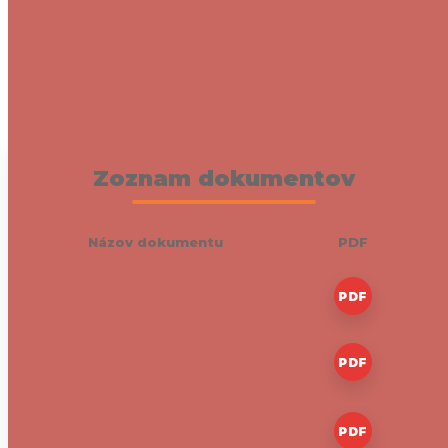
2026
2026
2025
2024
2023
Zoznam dokumentov
Názov dokumentu
PDF
Dohoda o vypožičaní nástroja
PDF
Informovaný súhlas (školské
PDF
akcie)
Informovaný súhlas (výučba v
PDF
MŠ)