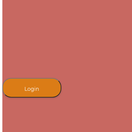
Login Account
Already a Giraffe Customer?
User name
Do not empty user name, please enter your user name...
Heslo
Do not empty password, please enter your password...
Login
Create Account
E-mailová adresa
Invaild email address.
Heslo