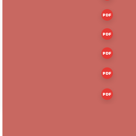
Odhláška zo štúdia
PDF
Prihláška na štúdium
PDF
Školský poriadok
PDF
Zásady ochrany osobných
PDF
údajov
Žiadosť o pravidelné
PDF
uvoľňovanie